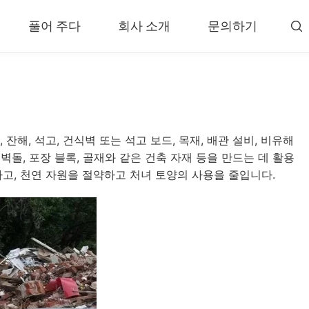
풀어 주다
회사 소개
문의하기

분류기 및 구분기
 시스템
윈드 시프터 분리기
기 플랜트
와전류 분리기
 잔해, 석고, 건식벽 또는 석고 보드, 목재, 배관 설비, 비유해
셔 플랜트
자기 분리기
은 벽돌, 포장 블록, 골재와 같은 건축 자재 등을 만드는 데 활용
유닛
타이어 래스퍼
하고, 천연 자원을 절약하고 처녀 토양의 사용을 줄입니다.
해 시스템
타이어 비드 제거기
해 플랜트
더»