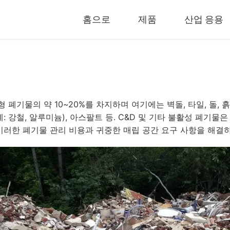
홈으로
제품
산업 응용
압축기 & 조립기
공장완비
유압 베일러
폐쇄형 파쇄
RDF 펠릿 기계
이동식 파쇄
폐기물의 약 10~20%를 차지하며 여기에는 벽돌, 타일, 돌, 흙,
범용 과립기
모바일 크러
예: 강철, 알루미늄), 아스팔트 등. C&D 및 기타 불활성 폐기물
고무 그라인더
고무 분쇄 
 이러한 폐기물 관리 비용과 귀중한 매립 공간 요구 사항을 해결
바이오매스 펠릿 기계
타이어 열분
이동식 열분