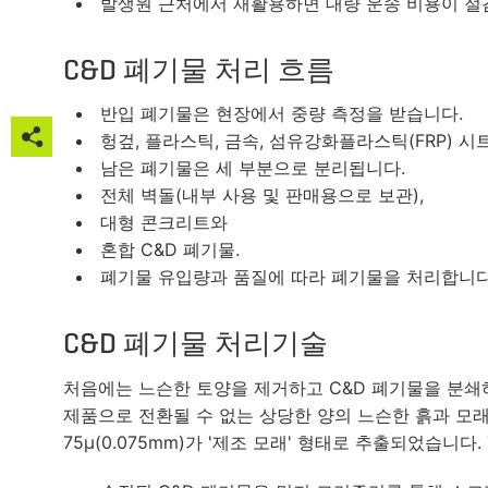
발생원 근처에서 재활용하면 대량 운송 비용이 절
C&D 폐기물 처리 흐름
반입 폐기물은 현장에서 중량 측정을 받습니다.

헝겊, 플라스틱, 금속, 섬유강화플라스틱(FRP) 
남은 폐기물은 세 부분으로 분리됩니다.

전체 벽돌(내부 사용 및 판매용으로 보관),

대형 콘크리트와
혼합 C&D 폐기물.

폐기물 유입량과 품질에 따라 폐기물을 처리합니다

C&D 폐기물 처리기술

처음에는 느슨한 토양을 제거하고 C&D 폐기물을 분쇄

제품으로 전환될 수 없는 상당한 양의 느슨한 흙과 모래가
75μ(0.075mm)가 '제조 모래' 형태로 추출되었습