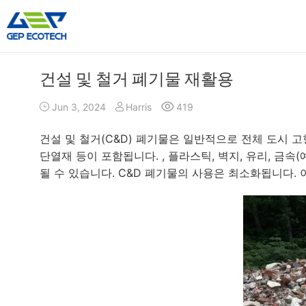
건설 및 철거 폐기물 재활용
슈레더 기계
크러셔 기계
Jun 3, 2024
Harris
419
이중 샤프트 슈레더
해머 슈레더
단일 샤프트 슈레더
턱 크러셔
건설 및 철거(C&D) 폐기물은 일반적으로 전체 도시 고형 
4축 슈레더
임팩트 크러셔
단열재 등이 포함됩니다. , 플라스틱, 벽지, 유리, 금속(
사전 파쇄기는
콘 크러셔
될 수 있습니다. C&D 폐기물의 사용은 최소화됩니다.
해머 밀 분쇄기
VSI 크러셔
더»