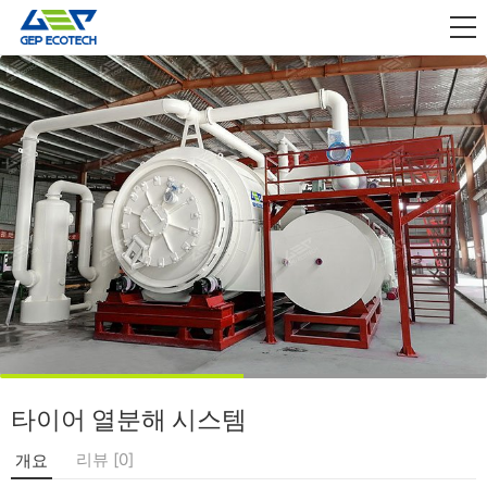
산업 응용

풀어 주다
회사 소개
문의하기
타이어 열분해 시스템
리뷰 [0]
개요