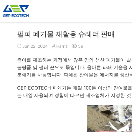
펄퍼 폐기물 재활용 슈레더 판매
슈레더 기계
크러셔 기계
Jun 22, 2024
Harris
59
이중 샤프트 슈레더
해머 슈레더
단일 샤프트 슈레더
턱 크러셔
종이를 제조하는 과정에서 많은 양의 생산 폐기물이 발생합
4축 슈레더
임팩트 크러셔
불량품 및 펄퍼 끈으로 묶입니다. 올바른 파쇄 기술을 사
사전 파쇄기는
콘 크러셔
분쇄기를 사용합니다. 파쇄된 잔여물은 에너지를 생산하
해머 밀 분쇄기
VSI 크러셔
GEP ECOTECH 파쇄기는 매일 100톤 이상의 잔여
더»
는 매일 사용되며 경험에 따르면 제조업체가 지정한 것