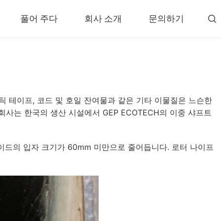
풀어 주다
회사 소개
문의하기

분류기 및 구분기
 시스템
윈드 시프터 분리기
기 플랜트
와전류 분리기
스틱 테이프, 코드 및 호일 잔여물과 같은 기타 이물질은 느슨한
셔 플랜트
자기 분리기
회사는 한국의 생산 시설에서 GEP ECOTECH의 이중 샤프트
유닛
타이어 래스퍼
해 시스템
타이어 비드 제거기
브레이드의 입자 크기가 60mm 미만으로 줄어듭니다. 로터 나이프
해 플랜트
더»