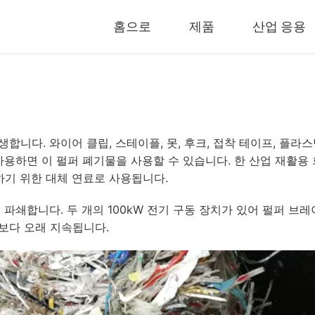
홈으로
제품
산업 응용
압축기 & 조립기
공장완비
유압 베일러
폐쇄형 파쇄
RDF 펠릿 기계
이동식 파쇄
니다. 와이어 클립, 스테이플, 못, 후크, 접착 테이프, 플라
범용 과립기
모바일 크러
용하면 이 펄퍼 폐기물을 사용할 수 있습니다. 한 산업 재활용 
고무 그라인더
고무 분쇄 
기 위한 대체 연료로 사용됩니다.
바이오매스 펠릿 기계
타이어 열분
물을 파쇄합니다. 두 개의 100kW 전기 구동 장치가 있어 펄퍼 
이동식 열분
보다 오래 지속됩니다.