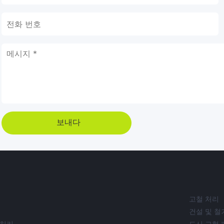
보내다
고철 처리
건설 및 철
 처리
도시 고형 