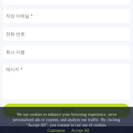
보내다
We use cookies to enhance your browsing experience, serve
personalized ads or content, and analyze our traffic. By clicking
"Accept All", you consent to our use of cookies.
Customize
Accept All
©2026 ZHENGZHOU GEP ECOTECH CO LTD. All Rights Reserved