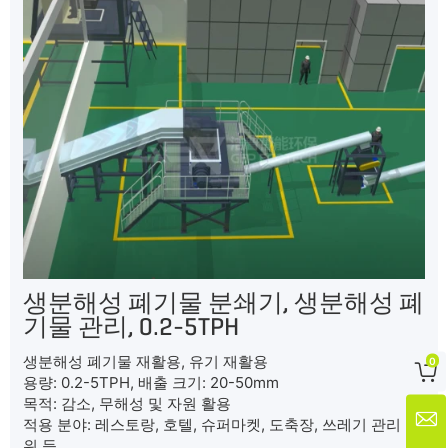
생분해성 폐기물 분쇄기, 생분해성 폐
기물 관리, 0.2-5TPH
생분해성 폐기물 재활용, 유기 재활용
0

용량: 0.2-5TPH, 배출 크기: 20-50mm
목적: 감소, 무해성 및 자원 활용

적용 분야: 레스토랑, 호텔, 슈퍼마켓, 도축장, 쓰레기 관리 단
위 등